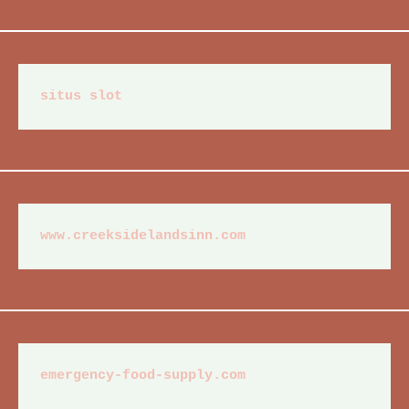
situs slot
www.creeksidelandsinn.com
emergency-food-supply.com