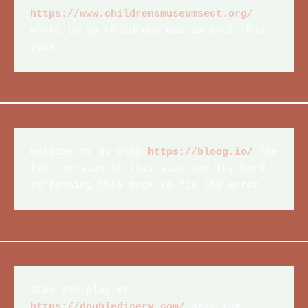
https://www.childrensmuseumsect.org/
where to go childrens museum sect this 
year
Welcome to my blog 
https://bloog.io/
 The 
full version of this site and try hard 
refreshing this page to fix the error.
Stay and play at 
https://doubledicerv.com/
 near the 