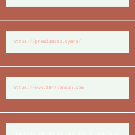
https://premium303.cymru/
https://www.1947london.com
Learning can be so much fun if you know 