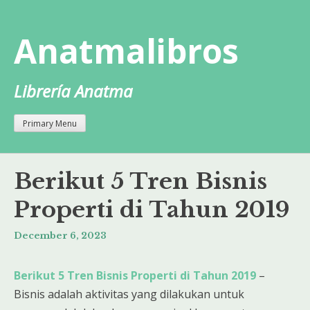
Skip
to
Anatmalibros
content
Librería Anatma
Primary Menu
Berikut 5 Tren Bisnis
Properti di Tahun 2019
December 6, 2023
Berikut 5 Tren Bisnis Properti di Tahun 2019
–
Bisnis adalah aktivitas yang dilakukan untuk