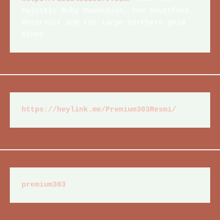
majestic Ruby Mountains, the Southfork 
Reservoir and the large northern gold 
mines
https://heylink.me/Premium303Resmi/
premium303