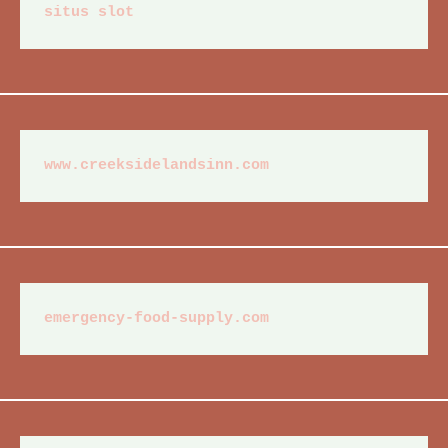
situs slot
www.creeksidelandsinn.com
emergency-food-supply.com