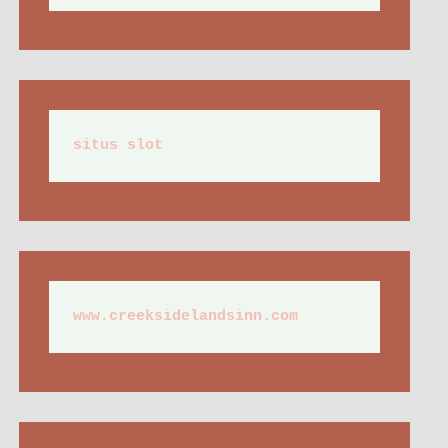
situs slot
www.creeksidelandsinn.com