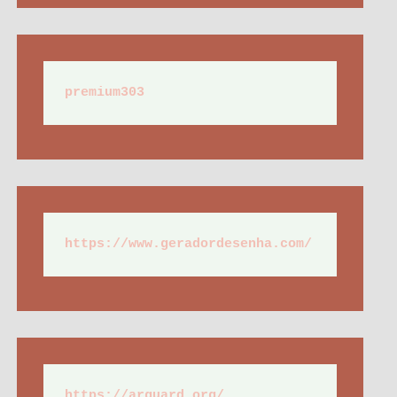
premium303
https://www.geradordesenha.com/
https://arguard.org/