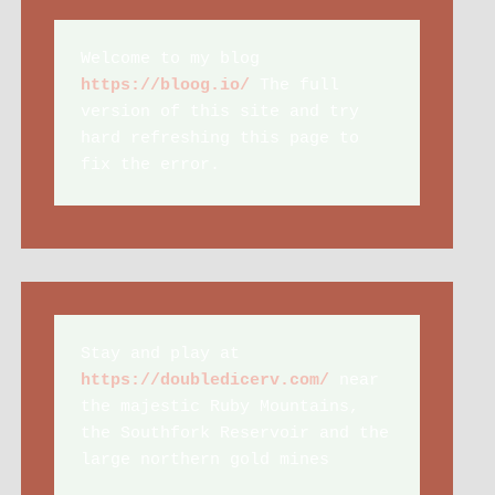
Welcome to my blog 
https://bloog.io/
 The full 
version of this site and try 
hard refreshing this page to 
fix the error.
Stay and play at 
https://doubledicerv.com/
 near 
the majestic Ruby Mountains, 
the Southfork Reservoir and the 
large northern gold mines