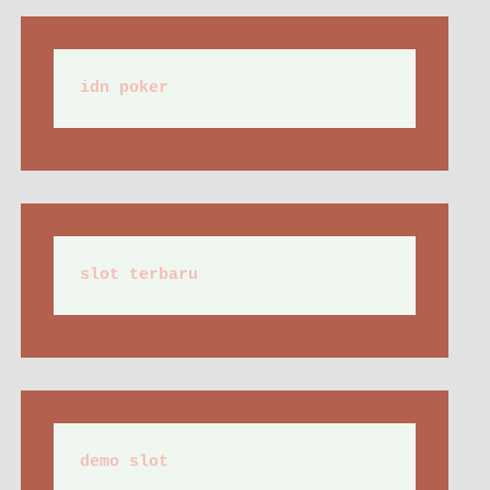
idn poker
slot terbaru
demo slot