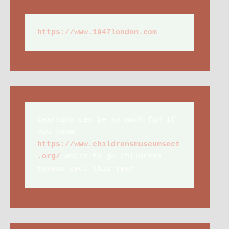
https://www.1947london.com
Learning can be so much fun if 
you know 
https://www.childrensmuseumsect
.org/
 where to go childrens 
museum sect this year