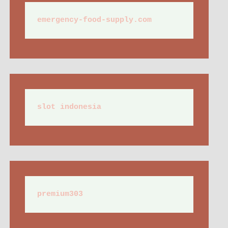
emergency-food-supply.com
slot indonesia
premium303