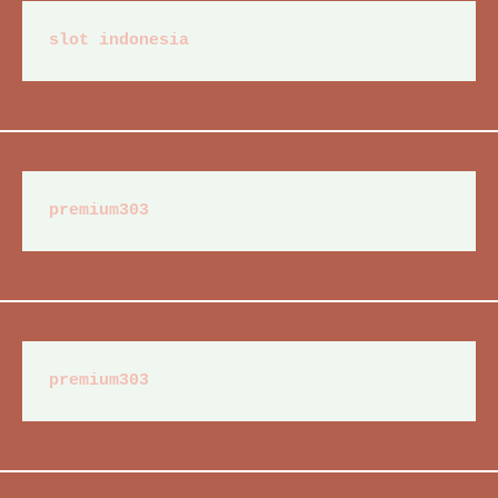
slot indonesia
premium303
premium303