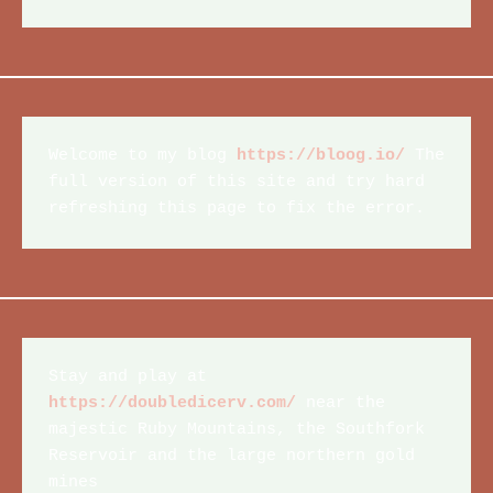
Welcome to my blog 
https://bloog.io/
 The 
full version of this site and try hard 
refreshing this page to fix the error.
Stay and play at 
https://doubledicerv.com/
 near the 
majestic Ruby Mountains, the Southfork 
Reservoir and the large northern gold 
mines