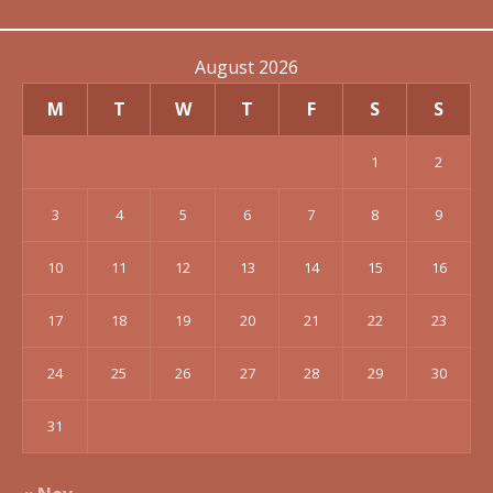
August 2026
M
T
W
T
F
S
S
1
2
3
4
5
6
7
8
9
10
11
12
13
14
15
16
17
18
19
20
21
22
23
24
25
26
27
28
29
30
31