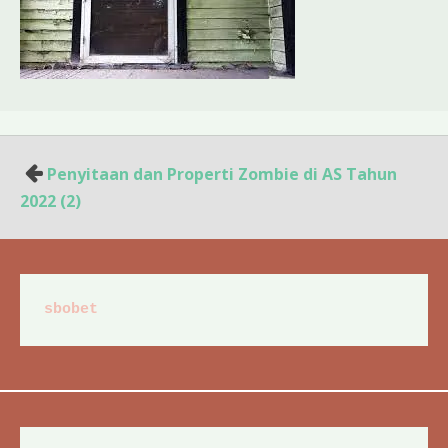
Post
Penyitaan dan Properti Zombie di AS Tahun
navigation
2022 (2)
sbobet